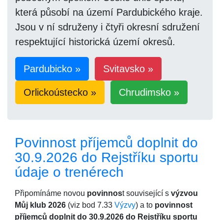
která působí na území Pardubického kraje.
Jsou v ní sdruženy i čtyři okresní sdružení
respektující historická území okresů.
Pardubicko »
Svitavsko »
Orlickoústecko »
Chrudimsko »
Povinnost příjemců doplnit do
30.9.2026 do Rejstříku sportu
údaje o trenérech
Připomínáme novou
povinnos
t související s
výzvou
Můj klub 2026
(viz bod 7.33
Výzvy
) a to
povinnost
příjemců doplnit do 30.9.2026 do Rejstříku sportu