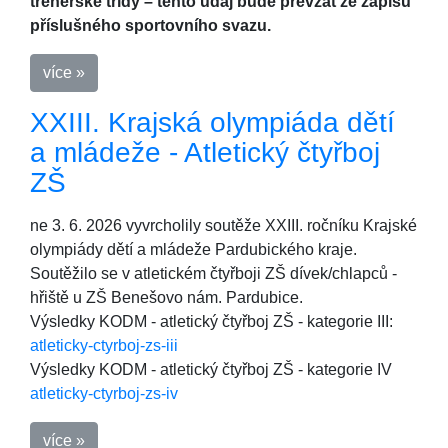
trenérské třídy – tento údaj bude převzat ze zápisu
příslušného sportovního svazu.
více »
XXIII. Krajská olympiáda dětí
a mládeže - Atletický čtyřboj
ZŠ
ne 3. 6. 2026 vyvrcholily soutěže XXIII. ročníku Krajské
olympiády dětí a mládeže Pardubického kraje.
Soutěžilo se v atletickém čtyřboji ZŠ dívek/chlapců -
hřiště u ZŠ Benešovo nám. Pardubice.
Výsledky KODM - atletický čtyřboj ZŠ - kategorie III:
atleticky-ctyrboj-zs-iii
Výsledky KODM - atletický čtyřboj ZŠ - kategorie IV
atleticky-ctyrboj-zs-iv
více »