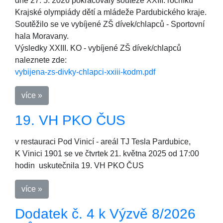
dne 27. 5. 2026 pokračovaly soutěže XXIII. ročníku
Krajské olympiády dětí a mládeže Pardubického kraje.
Soutěžilo se ve vybíjené ZŠ dívek/chlapců - Sportovní
hala Moravany.
Výsledky XXIII. KO - vybíjené ZŠ dívek/chlapců
naleznete zde:
vybijena-zs-divky-chlapci-xxiii-kodm.pdf
více »
19. VH PKO ČUS
v restauraci Pod Vinicí - areál TJ Tesla Pardubice,
K Vinici 1901 se ve čtvrtek 21. května 2025 od 17:00
hodin uskutečnila 19. VH PKO ČUS
více »
Dodatek č. 4 k Výzvě 8/2026