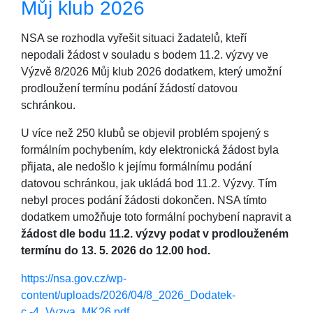
Můj klub 2026
NSA se rozhodla vyřešit situaci žadatelů, kteří
nepodali žádost v souladu s bodem 11.2. výzvy ve
Výzvě 8/2026 Můj klub 2026 dodatkem, který umožní
prodloužení termínu podání žádostí datovou
schránkou.
U více než 250 klubů se objevil problém spojený s
formálním pochybením, kdy elektronická žádost byla
přijata, ale nedošlo k jejímu formálnímu podání
datovou schránkou, jak ukládá bod 11.2. Výzvy. Tím
nebyl proces podání žádosti dokončen. NSA tímto
dodatkem umožňuje toto formální pochybení napravit a
žádost dle bodu 11.2. výzvy podat v prodlouženém
termínu do 13. 5. 2026 do 12.00 hod.
https://nsa.gov.cz/wp-
content/uploads/2026/04/8_2026_Dodatek-
c.-4_Vyzva_MK26.pdf