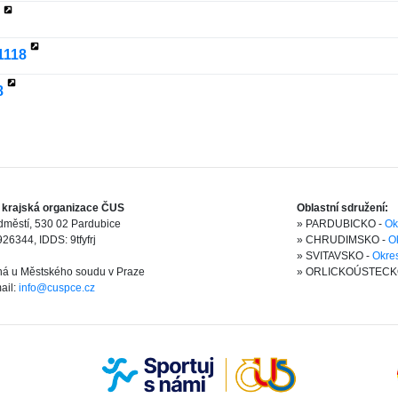
1118
8
 krajská organizace ČUS
Oblastní sdružení:
edměstí, 530 02 Pardubice
» PARDUBICKO -
Ok
26344, IDDS: 9tfyfrj
» CHRUDIMSKO -
O
» SVITAVSKO -
Okres
ná u Městského soudu v Praze
» ORLICKOÚSTECK
ail:
info@cuspce.cz