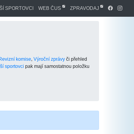
ŠÍ SPORTOVCI
WEB ČUS
ZPRAVODAJ
Revizní komise
,
Výroční zprávy
či přehled
í sportovci
pak mají samostatnou položku