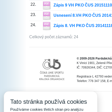
22.
Zápis 9 VH PKO ČUS 20151110
23.
Usnesení 8.VH PKO ČUS 2014
24.
Zápis 8. VH PKO ČUS 2014111
Celkový počet záznamů: 24
© 2009-2026 Pardubická
K Vinici 1901, Zelené Př
IČ: 70926344, DIČ: CZ709
Registrace L 42793 vede
Telefon: 776 347 158, E-m
Tato stránka používá cookies
Používáme cookies třetích stran pro analýzu