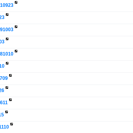
210923
23
191003
03
181010
10
709
26
611
15
1110