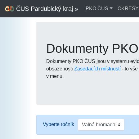
ČUS Pardubický kraj »
PKO ČUS
OKRESY
Dokumenty PK
Dokumenty PKO ČUS jsou v systému evidov
obsazenosti
Zasedacích místností
- to vš
v menu.
Vyberte ročník