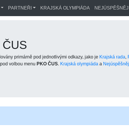
PARTNEŘI
KRAJSKÁ OLYMPIÁDA
NEJÚSPĚŠNĚJ
O ČUS
ány primárně pod jednotlivými odkazy, jako je
Krajská rada
,
e pod volbou menu
PKO ČUS
.
Krajská olympiáda
a
Nejúspěšnějš