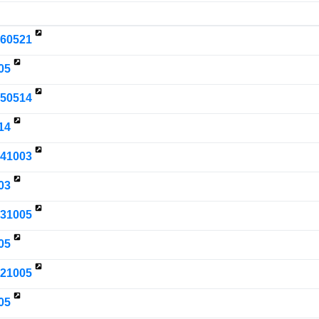
260521
05
250514
14
241003
03
231005
05
221005
05