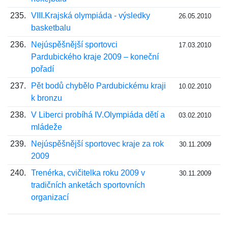
235.
VIII.Krajská olympiáda - výsledky
26.05.2010
basketbalu
236.
Nejúspěšnější sportovci
17.03.2010
Pardubického kraje 2009 – koneční
pořadí
237.
Pět bodů chybělo Pardubickému kraji
10.02.2010
k bronzu
238.
V Liberci probíhá IV.Olympiáda dětí a
03.02.2010
mládeže
239.
Nejúspěšnější sportovec kraje za rok
30.11.2009
2009
240.
Trenérka, cvičitelka roku 2009 v
30.11.2009
tradičních anketách sportovních
organizací