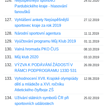
126.
Nejúspěšnější sportovci
24.02.2020
Pardubického kraje - hlasování
fanoušků
127.
Vyhlášení ankety Nejúspěšnější
27.12.2019
sportovec kraje za rok 2019
128.
Národní sportovní agentura
11.11.2019
129.
Vyúčtování programu Můj Klub 2019
01.11.2019
130.
Valná hromada PKO ČUS
08.10.2019
131.
Můj klub 2020
03.10.2019
132.
VÝZVA K PODÁVÁNÍ ŽÁDOSTÍ V
26.09.2019
RÁMCI PODPROGRAMU 133D 531
133.
Vyhodnocení XVII. Krajské olympiády
12.06.2019
dětí a mládeže a XVI. ročníku
Atletického čtyřboje ZŠ
134.
Užívání státních symbolů ČR při
25.02.2019
sportovních událostech