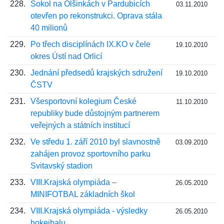
228.
Sokol na Olšinkách v Pardubicích
03.11.2010
otevřen po rekonstrukci. Oprava stála
40 milionů
229.
Po třech disciplínách IX.KO v čele
19.10.2010
okres Ústí nad Orlicí
230.
Jednání předsedů krajských sdružení
19.10.2010
ČSTV
231.
Všesportovní kolegium České
11.10.2010
republiky bude důstojným partnerem
veřejných a státních institucí
232.
Ve středu 1. září 2010 byl slavnostně
03.09.2010
zahájen provoz sportovního parku
Svitavský stadion
233.
VIII.Krajská olympiáda –
26.05.2010
MINIFOTBAL základních škol
234.
VIII.Krajská olympiáda - výsledky
26.05.2010
hokejbalu