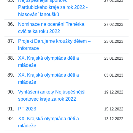
85.
Nejúspěšnější sportovci
27.02.2023
Pardubického kraje za rok 2022 -
hlasování fanoušků
86.
Nominace na ocenění Trenérka,
27.02.2023
cvičitelka roku 2022
87.
Projekt Darujeme kroužky dětem –
23.01.2023
informace
88.
XX. Krajská olympiáda dětí a
23.01.2023
mládeže
89.
XX. Krajská olympiáda dětí a
03.01.2023
mládeže
90.
Vyhlášení ankety Nejúspěšnější
19.12.2022
sportovec kraje za rok 2022
91.
PF 2023
15.12.2022
92.
XX. Krajská olympiáda dětí a
13.12.2022
mládeže