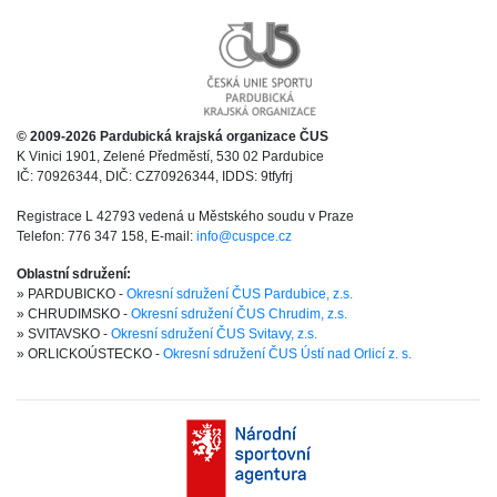
© 2009-2026 Pardubická krajská organizace ČUS
K Vinici 1901, Zelené Předměstí, 530 02 Pardubice
IČ: 70926344, DIČ: CZ70926344, IDDS: 9tfyfrj
Registrace L 42793 vedená u Městského soudu v Praze
Telefon: 776 347 158, E-mail:
info@cuspce.cz
Oblastní sdružení:
» PARDUBICKO -
Okresní sdružení ČUS Pardubice, z.s.
» CHRUDIMSKO -
Okresní sdružení ČUS Chrudim, z.s.
» SVITAVSKO -
Okresní sdružení ČUS Svitavy, z.s.
» ORLICKOÚSTECKO -
Okresní sdružení ČUS Ústí nad Orlicí z. s.