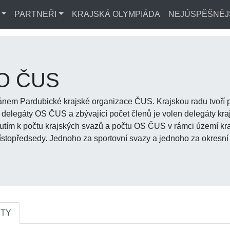
PARTNEŘI
KRAJSKÁ OLYMPIÁDA
NEJÚSPĚŠNĚJ
KO ČUS
nem Pardubické krajské organizace ČUS. Krajskou radu tvoří př
 delegáty OS ČUS a zbývající počet členů je volen delegáty kra
dnutím k počtu krajských svazů a počtu OS ČUS v rámci území kr
topředsedy. Jednoho za sportovní svazy a jednoho za okresní 
TY