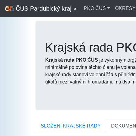
ČUS Pardubický kraj »
PKO ČUS
OKRESY
Krajská rada P
Krajská rada PKO ČUS
je výkonným orgá
minimálně polovina těchto členu je volena
krajské rady stanoví volební řád s přihlé
úkolů mezi valnými hromadami, má dva mís
SLOŽENÍ KRAJSKÉ RADY
DOKUMEN