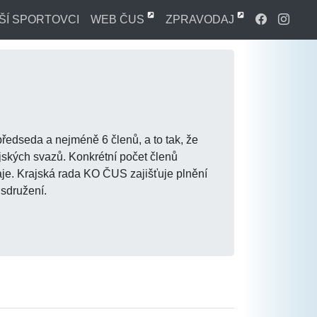
ŠÍ SPORTOVCI
WEB ČUS
ZPRAVODAJ
edseda a nejméně 6 členů, a to tak, že
jských svazů. Konkrétní počet členů
aje. Krajská rada KO ČUS zajišťuje plnění
sdružení.