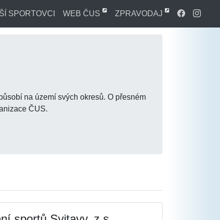
ŠÍ SPORTOVCI
WEB ČUS
ZPRAVODAJ
a působí na území svých okresů. O přesném
rganizace ČUS.
í sportů Svitavy, z.s.