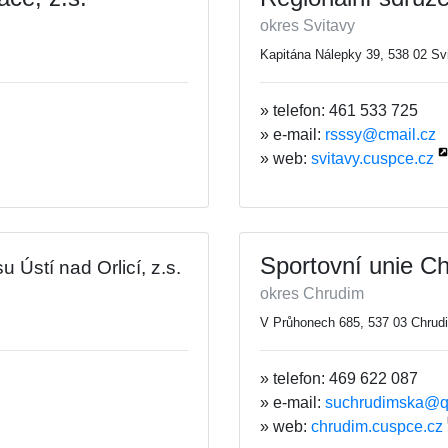
okres Svitavy
Kapitána Nálepky 39, 538 02 Sv
» telefon: 461 533 725
» e-mail:
rsssy@cmail.cz
» web:
svitavy.cuspce.cz
Sportovní unie Ch
 Ústí nad Orlicí, z.s.
okres Chrudim
V Průhonech 685, 537 03 Chrud
» telefon: 469 622 087
» e-mail:
suchrudimska@q
» web:
chrudim.cuspce.cz