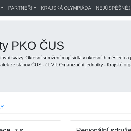
PARTNEŘI
KRAJSKÁ OLYMPIÁDA
NEJÚSPĚŠNĚJ
kty PKO ČUS
rtovní svazy. Okresní sdružení mají sídla v okresních městech 
ňatek ze stanov ČUS - čl. VII. Organizační jednotky - Krajské o
ZY
ace, z.s.
Regionální sdružen