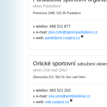
okres Pardubice
Pernerova 1490, 531 65 Pardubice
» telefon: 466 511 877
» e-mail:
pso.cstv@sport-pardubice.cz
» web:
pardubice.cuspce.cz
Orlické sportovní
sdružení okresu
okres Ústí nad Orlicí
Zborovská 213, 562 01 Ústí nad Orlicí
» telefon: 465 521 202
» e-mail:
oss.uno@worldonline.cz
» web:
usti.cuspce.cz