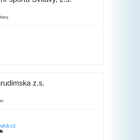
itavy
rudimska z.s.
im
uick.cz