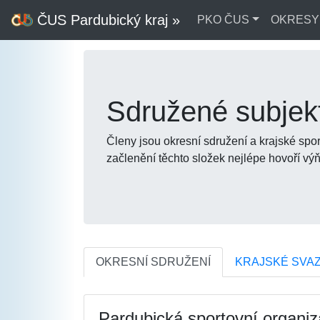
ČUS Pardubický kraj »
PKO ČUS
OKRESY
Sdružené subje
Členy jsou okresní sdružení a krajské spo
začlenění těchto složek nejlépe hovoří vý
OKRESNÍ SDRUŽENÍ
KRAJSKÉ SVA
Pardubická sportovní organiz